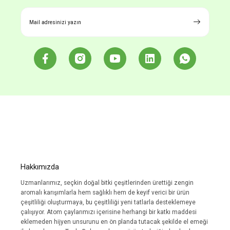
Ürün bilgilerinde hatalar bulunuyor.
Ürün fiyatı diğer sitelerden daha pahalı.
Bu ürüne benzer farklı alternatifler olmalı.
Gönder
Hakkımızda
Uzmanlarımız, seçkin doğal bitki çeşitlerinden ürettiği zengin
aromalı karışımlarla hem sağlıklı hem de keyif verici bir ürün
çeşitliliği oluşturmaya, bu çeşitliliği yeni tatlarla desteklemeye
çalışıyor. Atom çaylarımızı içerisine herhangi bir katkı maddesi
eklemeden hijyen unsurunu en ön planda tutacak şekilde el emeği