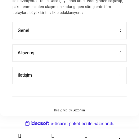
ile hazırlıyoruz. Tanla Baba çaylarının ürün tedariğinden başlayıp,
paketlenmesinden ulaşımına kadar geçen süreçlerde tüm
detaylara büyük bir titizlikle odaklanıyoruz.
Genel
Alışveriş
İletişim
Designed by
Sezonim
ideasoft
ile
e-
hazırlandı.
ticaret
paketleri