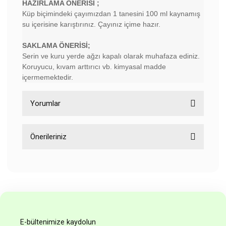
HAZIRLAMA ÖNERİSİ ;
Küp biçimindeki çayımızdan 1 tanesini 100 ml kaynamış
su içerisine karıştırınız. Çayınız içime hazır.
SAKLAMA ÖNERİSİ;
Serin ve kuru yerde ağzı kapalı olarak muhafaza ediniz.
Koruyucu, kıvam arttırıcı vb. kimyasal madde
içermemektedir.
Yorumlar
Önerileriniz
Bu ürüne ilk yorumu siz yapın!
Bu ürünün fiyat bilgisi, resim, ürün açıklamalarında ve diğer
konularda yetersiz gördüğünüz noktaları öneri formunu
Yorum Yaz
kullanarak tarafımıza iletebilirsiniz.
Görüş ve önerileriniz için teşekkür ederiz.
Ürün resmi kalitesiz, bozuk veya görüntülenemiyor.
E-bültenimize kaydolun
Ürün açıklamasında eksik bilgiler bulunuyor.