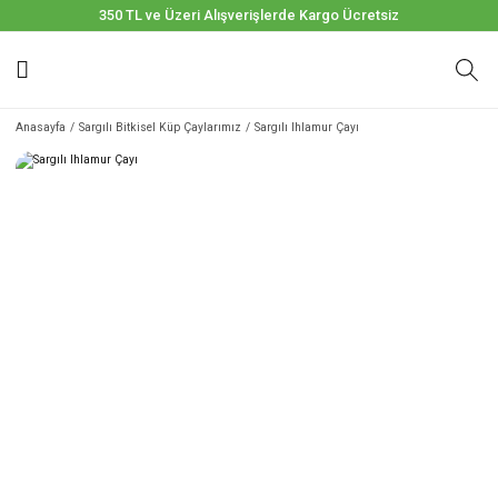
350 TL ve Üzeri Alışverişlerde Kargo Ücretsiz
Anasayfa
Sargılı Bitkisel Küp Çaylarımız
Sargılı Ihlamur Çayı