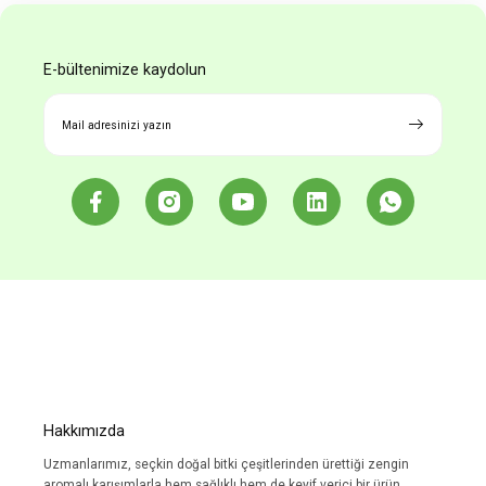
Ürün resmi kalitesiz, bozuk veya görüntülenemiyor.
E-bültenimize kaydolun
Ürün açıklamasında eksik bilgiler bulunuyor.
Ürün bilgilerinde hatalar bulunuyor.
Ürün fiyatı diğer sitelerden daha pahalı.
Bu ürüne benzer farklı alternatifler olmalı.
Gönder
Hakkımızda
Uzmanlarımız, seçkin doğal bitki çeşitlerinden ürettiği zengin
aromalı karışımlarla hem sağlıklı hem de keyif verici bir ürün