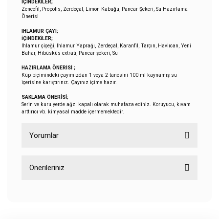
İÇİNDEKİLER;
Zencefil, Propolis, Zerdeçal, Limon Kabuğu, Pancar Şekeri, Su Hazırlama
Önerisi
IHLAMUR ÇAYI;
İÇİNDEKİLER;
Ihlamur çiçeği, Ihlamur Yaprağı, Zerdeçal, Karanfil, Tarçın, Havlıcan, Yeni
Bahar, Hibüsküs extratı, Pancar şekeri, Su
HAZIRLAMA ÖNERİSİ ;
Küp biçimindeki çayımızdan 1 veya 2 tanesini 100 ml kaynamış su
içerisine karıştırınız. Çayınız içime hazır.
SAKLAMA ÖNERİSİ;
Serin ve kuru yerde ağzı kapalı olarak muhafaza ediniz. Koruyucu, kıvam
arttırıcı vb. kimyasal madde içermemektedir.
Yorumlar
Önerileriniz
Bu ürüne ilk yorumu siz yapın!
Bu ürünün fiyat bilgisi, resim, ürün açıklamalarında ve diğer
konularda yetersiz gördüğünüz noktaları öneri formunu
Yorum Yaz
kullanarak tarafımıza iletebilirsiniz.
Görüş ve önerileriniz için teşekkür ederiz.