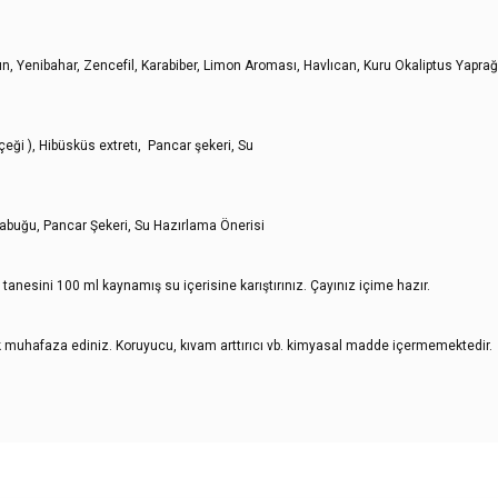
n, Yenibahar, Zencefil, Karabiber, Limon Aroması, Havlıcan, Kuru Okaliptus Yaprağ
eği ), Hibüsküs extretı, Pancar şekeri, Su
Kabuğu, Pancar Şekeri, Su Hazırlama Önerisi
anesini 100 ml kaynamış su içerisine karıştırınız. Çayınız içime hazır.
ak muhafaza ediniz. Koruyucu, kıvam arttırıcı vb. kimyasal madde içermemektedir.
 açıklamalarında ve diğer konularda yetersiz gördüğünüz noktaları öneri formunu k
deriz.
Bu ürüne ilk yorumu siz yapın!