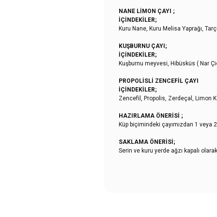
NANE LİMON ÇAYI ;
İÇİNDEKİLER;
Kuru Nane, Kuru Melisa Yaprağı, Tarçı
KUŞBURNU ÇAYI;
İÇİNDEKİLER;
Kuşburnu meyvesi, Hibüsküs ( Nar Çiç
PROPOLİSLİ ZENCEFİL ÇAYI
İÇİNDEKİLER;
Zencefil, Propolis, Zerdeçal, Limon 
HAZIRLAMA ÖNERİSİ ;
Küp biçimindeki çayımızdan 1 veya 2 t
SAKLAMA ÖNERİSİ;
Serin ve kuru yerde ağzı kapalı olar
Bu ürünün fiyat bilgisi, resim, ürün
Görüş ve önerileriniz için teşekkür e