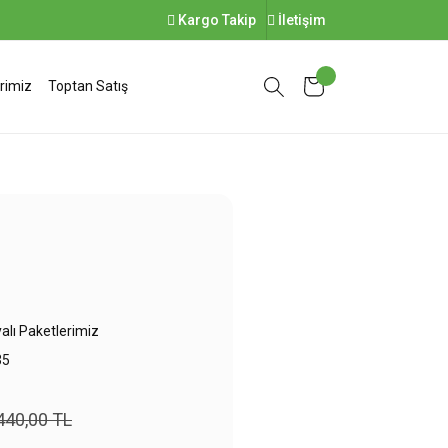
Kargo Takip
İletişim
rimiz
Toptan Satış
lı Paketlerimiz
35
440,00 TL