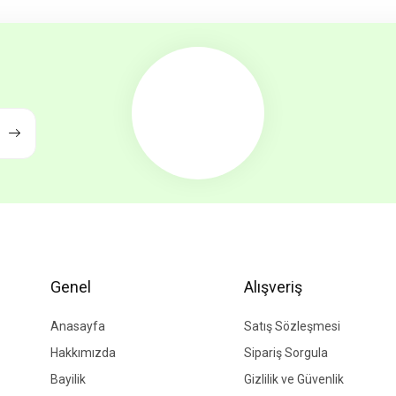
a görüntülenemiyor.
Yorum Yaz
r bulunuyor.
or.
 pahalı.
er olmalı.
Gönder
Genel
Alışveriş
Anasayfa
Satış Sözleşmesi
Hakkımızda
Sipariş Sorgula
Bayilik
Gizlilik ve Güvenlik