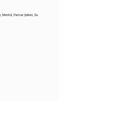
ı, Mentol, Pancar Şekeri, Su
ullanarak tarafımıza iletebilirsiniz.