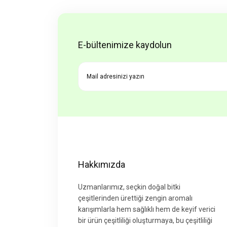
Ürün resmi kalitesiz, bozuk vey
Ürün açıklamasında eksik bilgile
Ürün bilgilerinde hatalar bulunuy
E-bültenimize kaydolun
Ürün fiyatı diğer sitelerden daha
Bu ürüne benzer farklı alternatifl
Hakkımızda
Uzmanlarımız, seçkin doğal bitki
çeşitlerinden ürettiği zengin aromalı
karışımlarla hem sağlıklı hem de keyif verici
bir ürün çeşitliliği oluşturmaya, bu çeşitliliği