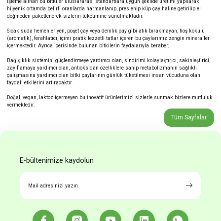
İşleme alınan bu bitkiler uluslararası standartlara uygun şekilde üretimi yapılarak
hijyenik ortamda belirli oranlarda harmanlanıp, preslenip küp çay haline getirilip el
değmeden paketlenerek sizlerin tüketimine sunulmaktadır.
Sıcak suda hemen eriyen, poşet çay veya demlik çay gibi atık bırakmayan, hoş kokulu
(aromatik), ferahlatıcı, içimi pratik lezzetli tatlar içeren bu çaylarımız zengin mineraller
içermektedir. Ayrıca içerisinde bulunan bitkilerin faydalarıyla beraber;
Bağışıklık sistemini güçlendirmeye yardımcı olan, sindirimi kolaylaştırıcı, sakinleştirici,
zayıflamaya yardımcı olan, antioksidan özelliklere sahip metabolizmanın sağlıklı
çalışmasına yardımcı olan bitki çaylarının günlük tüketilmesi insan vücuduna olan
faydalı etkilerini artıracaktır.
Doğal, vegan, laktoz içermeyen bu inovatif ürünlerimizi sizlerle sunmak bizlere mutluluk
vermektedir.
Tüm Sayfalar
E-bültenimize kaydolun