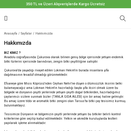
350 TL ve Üzeri Alışverişlerde Kargo Ücretsiz
Anasayfa
Sayfalar
Hakkımızda
Hakkımızda
BİZ KİMİZ ?
Anadolu coğrafyasında Çukurova olarak bilinen geniş bölge içerisinde yetişen endemik
bitki türlerini içerisinde barındıran, zengin bitki çeşitliliğine sahiptir.
Çukurova'da yaşadığı rivayet edilen Lokman Hekim'in burada insanlara şifa
dağıtmasının tesadüf olmadığı görünmektedir.
Efsaneye göre Misis Köprüsü'nden Ceyhan Nehri'ne düşen o ölümsüzlük iksirini belki
bulamayacağız ama Lokman Hekim'in hazırladığı başta şifa iksiri olmak üzere bu
bölgede ve dünyanın çeşitli yerlerinde yetişen çeşitli doğal bitkilerden, hazırladığımız
çaylarımızı sizlere sunmak bizler (TANLA GIDA AİLESİ) için bir amaç haline gelmiştir.
Bu amaç üzere tıbbı ve aromatik bitki zengini olan Tarsus’ta bitki çay tesisimiz kurmuş
bulunmaktayız.
Tesisimize Dünyanın ve bölgemizin çeşitli yerlerinde yetişen bu bitkiler belirli kontrol
kriterlerine göre seçilip kabul edilmektedir. Yetkin ve akredite kuruluşlarda testleri
yapılarak işleme alınmaktadır.