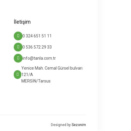
İletişim
0 324 651 51 11
0 536 572 29 33
info@tanla.com.tr
Yenice Mah. Cemal Gürsel bulvarı
121/A
MERSİN/Tarsus
Designed by
Sezonim