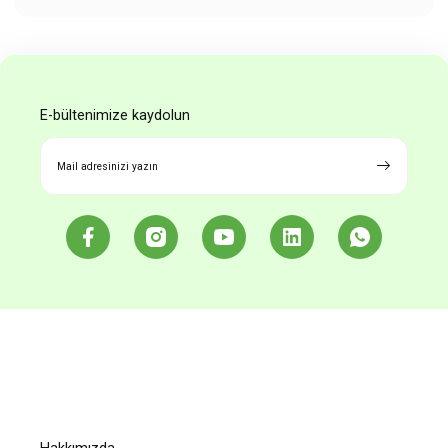
konularda yetersiz gördüğünüz noktaları öneri formunu
Yorum Yaz
kullanarak tarafımıza iletebilirsiniz.
Görüş ve önerileriniz için teşekkür ederiz.
Ürün resmi kalitesiz, bozuk veya görüntülenemiyor.
E-bültenimize kaydolun
Ürün açıklamasında eksik bilgiler bulunuyor.
Ürün bilgilerinde hatalar bulunuyor.
Ürün fiyatı diğer sitelerden daha pahalı.
Bu ürüne benzer farklı alternatifler olmalı.
Gönder