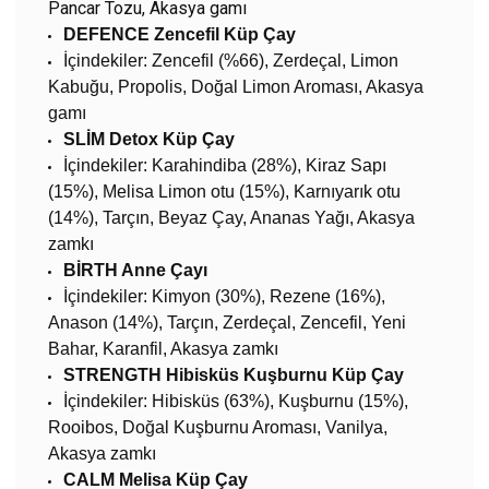
Pancar Tozu, Akasya gamı
DEFENCE Zencefil Küp Çay
İçindekiler:
Zencefil (%66), Zerdeçal, Limon
Kabuğu, Propolis, Doğal Limon Aroması, Akasya
gamı
SLİM Detox Küp Çay
İçindekiler:
Karahindiba (28%), Kiraz Sapı
(15%), Melisa Limon otu (15%), Karnıyarık otu
(14%), Tarçın, Beyaz Çay, Ananas Yağı, Akasya
zamkı
BİRTH Anne Çayı
İçindekiler:
Kimyon (30%), Rezene (16%),
Anason (14%), Tarçın, Zerdeçal, Zencefil, Yeni
Bahar, Karanfil, Akasya zamkı
STRENGTH Hibisküs Kuşburnu Küp Çay
İçindekiler:
Hibisküs (63%), Kuşburnu (15%),
Rooibos, Doğal Kuşburnu Aroması, Vanilya,
Akasya zamkı
CALM Melisa Küp Çay