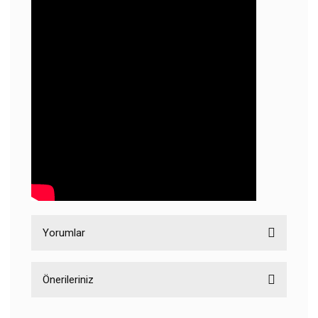
Yorumlar
Önerileriniz
Bu ürüne ilk yorumu siz yapın!
Bu ürünün fiyat bilgisi, resim, ürün açıklamalarında ve diğer